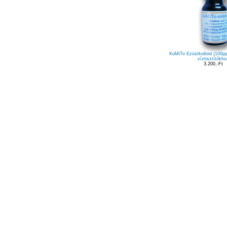
Kövess a facebook-on
KoMiTo Ezüstkolloid (100pp
víztisztítókho
3.200,-Ft