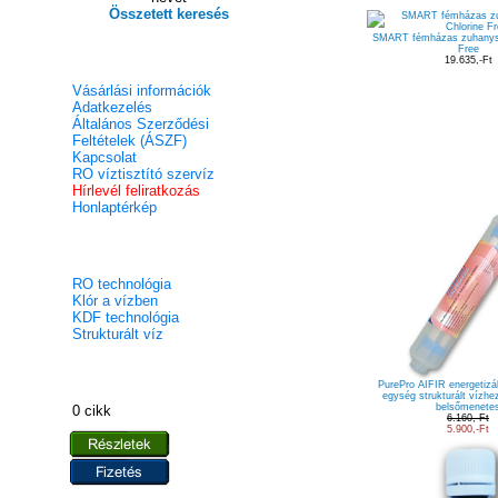
Összetett keresés
SMART fémházas zuhanysz
Free
Weboldal információk
19.635,-Ft
Vásárlási információk
Adatkezelés
Általános Szerződési
Feltételek (ÁSZF)
Kapcsolat
RO víztisztító szervíz
Hírlevél feliratkozás
Honlaptérkép
Tudástár a termékekhez
RO technológia
Klór a vízben
KDF technológia
Strukturált víz
Bevásárlókosár
PurePro AIFIR energetizá
egység strukturált vízhez
belsőmenete
0 cikk
6.160,-Ft
5.900,-Ft