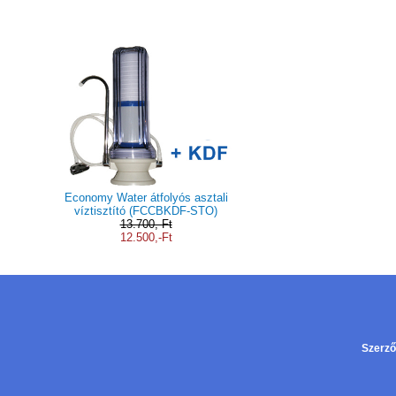
Akciós termékek
Economy Water átfolyós asztali
víztisztító (FCCBKDF-STO)
13.700,-Ft
12.500,-Ft
Szerző