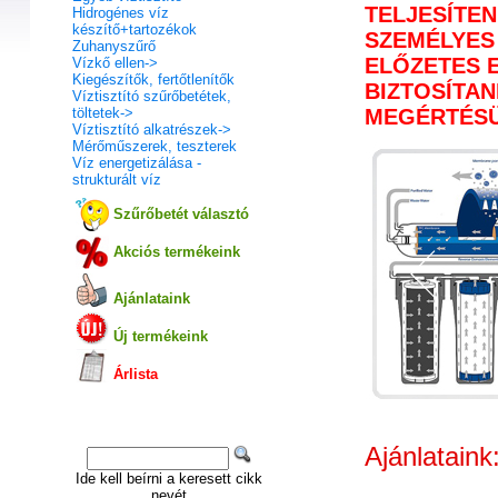
TELJESÍTEN
Hidrogénes víz
készítő+tartozékok
SZEMÉLYES
Zuhanyszűrő
ELŐZETES 
Vízkő ellen->
Kiegészítők, fertőtlenítők
BIZTOSÍTANI
Víztisztító szűrőbetétek,
MEGÉRTÉSÜ
töltetek->
Víztisztító alkatrészek->
Mérőműszerek, teszterek
Víz energetizálása -
strukturált víz
Szűrőbetét választó
Akciós termékeink
Ajánlataink
Új termékeink
Árlista
Gyorskeresés
Ajánlataink
Ide kell beírni a keresett cikk
nevét