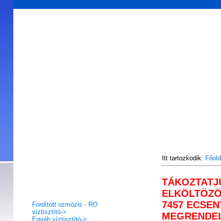
Főoldal
Akciós termékek
Hírlevél feliratkozás
V
Itt tartozkodik:
Főold
TÁKOZTATJ
Termék kategóriák
ELKÖLTÖZÖT
7457 ECSENY
Fordított ozmózis - RO
víztisztító->
MEGRENDEL
Egyéb víztisztító->