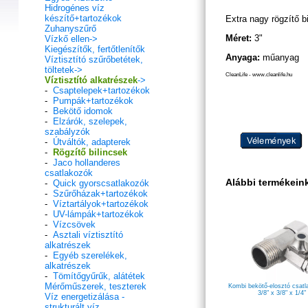
Hidrogénes víz
készítő+tartozékok
Extra nagy rögzítő 
Zuhanyszűrő
Méret:
3"
Vízkő ellen->
Kiegészítők, fertőtlenítők
Anyaga:
műanyag
Víztisztító szűrőbetétek,
töltetek->
CleanLife - www.cleanlife.hu
Víztisztító alkatrészek
->
-
Csaptelepek+tartozékok
-
Pumpák+tartozékok
-
Bekötő idomok
-
Elzárók, szelepek,
szabályzók
-
Útváltók, adapterek
-
Rögzítő bilincsek
-
Jaco hollanderes
csatlakozók
Alábbi termékeink
-
Quick gyorscsatlakozók
-
Szűrőházak+tartozékok
-
Víztartályok+tartozékok
-
UV-lámpák+tartozékok
-
Vízcsövek
-
Asztali víztisztító
alkatrészek
-
Egyéb szerelékek,
alkatrészek
-
Tömítőgyűrűk, alátétek
Mérőműszerek, teszterek
Kombi bekötő-elosztó csatl
3/8" x 3/8" x 1/4
Víz energetizálása -
strukturált víz