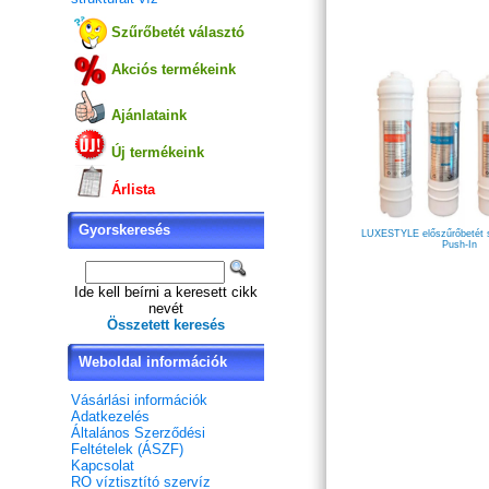
Szűrőbetét választó
Akciós termékeink
Ajánlataink
Új termékeink
Árlista
Gyorskeresés
LUXESTYLE előszűrőbetét sz
Push-In
Ide kell beírni a keresett cikk
nevét
Összetett keresés
Weboldal információk
Vásárlási információk
Adatkezelés
Általános Szerződési
Feltételek (ÁSZF)
Kapcsolat
RO víztisztító szervíz