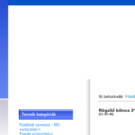
Főoldal
Akciós termékek
Hírlevél feliratkozás
V
Itt tartozkodik:
Főold
Rögzítő bilincs 3
Termék kategóriák
[CL-SC-30]
Fordított ozmózis - RO
víztisztító->
Egyéb víztisztító->