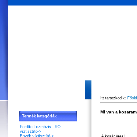
Főoldal
Akciós termékek
Hírlevél feliratkozás
Vás
Itt tartozkodik:
Főold
Mi van a kosara
Termék kategóriák
Fordított ozmózis - RO
víztisztító->
Egyéb víztisztító->
A kosár üres!