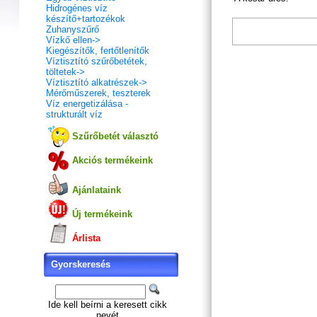
Hidrogénes víz
készítő+tartozékok
Zuhanyszűrő
Vízkő ellen->
Kiegészítők, fertőtlenítők
Víztisztító szűrőbetétek,
töltetek->
Víztisztító alkatrészek->
Mérőműszerek, teszterek
Víz energetizálása -
strukturált víz
Szűrőbetét választó
Akciós termékeink
Ajánlataink
Új termékeink
Árlista
Gyorskeresés
Ide kell beírni a keresett cikk
nevét