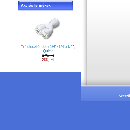
Akciós termékek
"Y" elosztó-idom 1/4"x1/4"x1/4",
Quick
270,-Ft
200,-Ft
Szerző